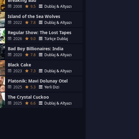
Breaking Bad
2008
9.5
Dublaj & Altyazı
Island of the Sea Wolves
2022
7.8
Dublaj & Altyazı
Regular Show: The Lost Tapes
2026
9.0
Türkçe Dublaj
Bad Boy Billionaires: India
2020
7.8
Dublaj & Altyazı
Black Cake
2023
7.3
Dublaj & Altyazı
Platonik: Mavi Dolunay Otel
2025
5.3
Yerli Dizi
The Crystal Cuckoo
2025
6.6
Dublaj & Altyazı