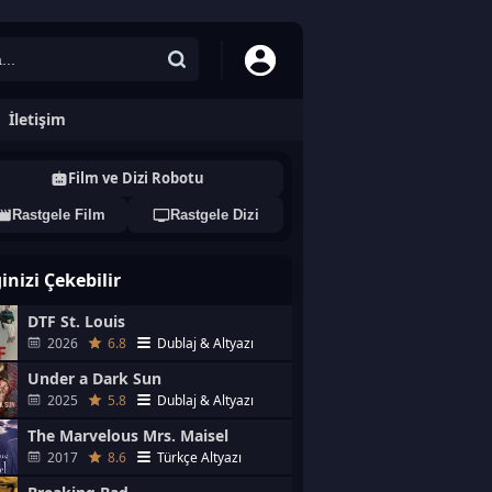
İletişim
Film ve Dizi Robotu
Rastgele Film
Rastgele Dizi
ginizi Çekebilir
DTF St. Louis
2026
6.8
Dublaj & Altyazı
Under a Dark Sun
2025
5.8
Dublaj & Altyazı
The Marvelous Mrs. Maisel
2017
8.6
Türkçe Altyazı