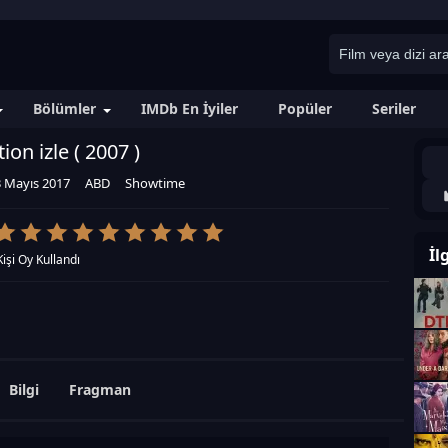
Bölümler
IMDb En İyiler
Popüler
Seriler
tion izle (
2007
)
3 Mayıs 2017
ABD
Showtime
İl
Kişi Oy Kullandı
Bilgi
Fragman