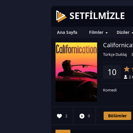
SETFILMIZLE
Ana Sayfa
Filmler
Diziler
Californica
Türkçe Dublaj
10
2
Komedi
Bölümler
2
0