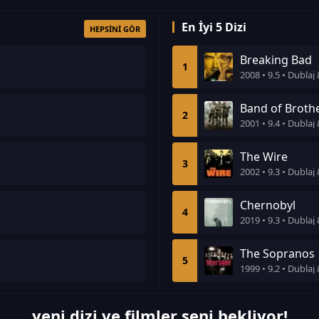
En İyi 5 Dizi
HEPSINI GÖR
Breaking Bad
1
2008 • 9.5 • Dublaj 
Band of Broth
2
2001 • 9.4 • Dublaj 
The Wire
3
2002 • 9.3 • Dublaj 
Chernobyl
4
2019 • 9.3 • Dublaj 
The Sopranos
5
1999 • 9.2 • Dublaj 
yeni dizi ve filmler seni bekliyor!