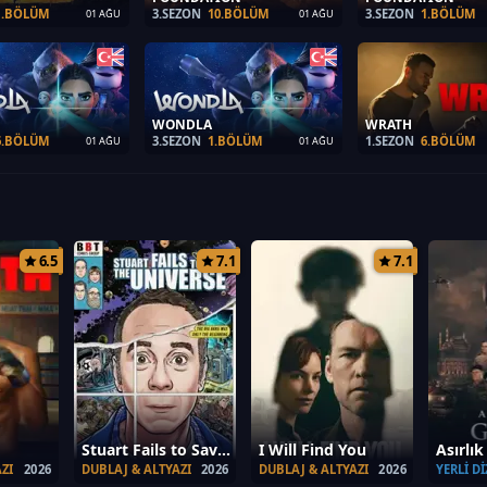
1.BÖLÜM
3.SEZON
10.BÖLÜM
3.SEZON
1.BÖLÜM
01 AĞU
01 AĞU
WONDLA
WRATH
6.BÖLÜM
3.SEZON
1.BÖLÜM
1.SEZON
6.BÖLÜM
01 AĞU
01 AĞU
6.5
7.1
7.1
Stuart Fails to Save the Universe
I Will Find You
Asırlı
ZI
2026
DUBLAJ & ALTYAZI
2026
DUBLAJ & ALTYAZI
2026
YERLI DI