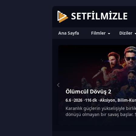
SETFILMIZLE
Ana Sayfa
Filmler
Diziler
Ölümcül Dövüş 2
6.6
2026
116 dk
Aksiyon, Bilim-Ku
Karanlık güçlerin yükselişiyle birli
dönüşü olmayan bir savaş başlar.
erdirmek isteyen kahramanlar, şimd
sınavlarıyla yüzleşmek zorundadır. 
birleşen ekip, ölümcül rakiplere 