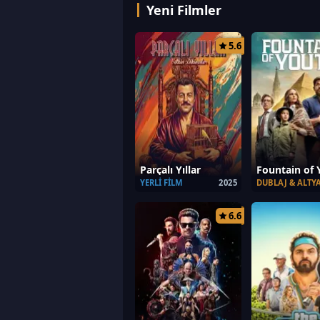
aralarına katılan Johnny Cage de 
Yeni Filmler
biri haline gelir. Mortal Kombat II,
hayatta […]
5.6
Parçalı Yıllar
Fountain of 
YERLI FILM
2025
DUBLAJ & ALTYA
6.6