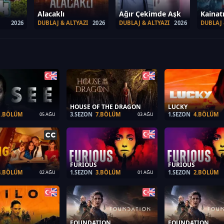
Alacaklı
Ağır Çekimde Aşk
Kainat
2026
DUBLAJ & ALTYAZI
2026
DUBLAJ & ALTYAZI
2026
DUBLAJ 
HOUSE OF THE DRAGON
LUCKY
1.BÖLÜM
3.SEZON
7.BÖLÜM
1.SEZON
4.BÖLÜM
05 AĞU
03 AĞU
FURIOUS
FURIOUS
4.BÖLÜM
1.SEZON
3.BÖLÜM
1.SEZON
2.BÖLÜM
02 AĞU
01 AĞU
FOUNDATION
FOUNDATION