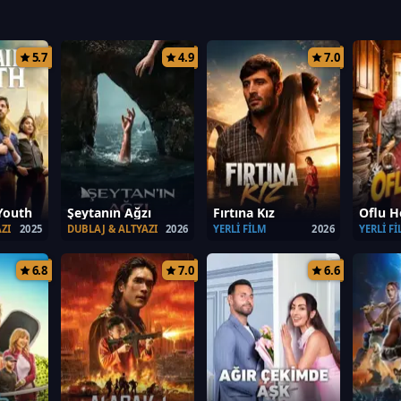
savaşın önemli isimlerinden
yeniden doğmak ve kaybettiği 
 dostluk, fedakârlık ve
zorundadır.
5.7
4.9
7.0
Youth
Şeytanın Ağzı
Fırtına Kız
Oflu H
ZI
2025
DUBLAJ & ALTYAZI
2026
YERLI FILM
2026
YERLI F
6.8
7.0
6.6