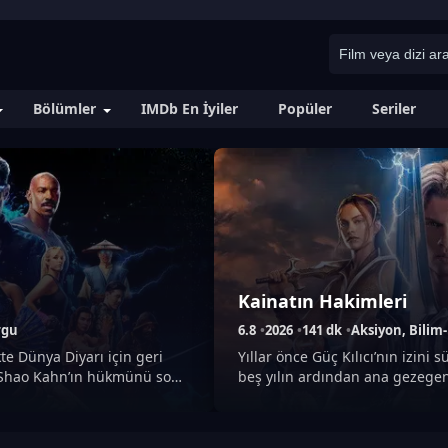
Bölümler
IMDb En İyiler
Popüler
Seriler
Kainatın Hakimleri
rgu
6.8
2026
141 dk
Aksiyon, Bilim
kte Dünya Diyarı için geri
Yıllar önce Güç Kılıcı’nın izin
 Shao Kahn’ın hükmünü sona
beş yılın ardından ana gezegeni 
iye kadarki en tehlikeli
bulduğu yer artık hatırladığı d
Liu Kang’ın liderliğinde
gölgesi her yere düşmüştür. Tee
karşı mücadele ederken
çıkan Adam, kendi kaderiyle y