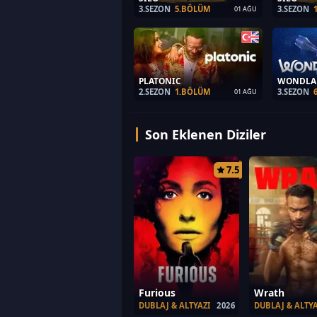
3.SEZON
5.BÖLÜM
3.SEZON
01 AĞU
PLATONIC
WONDLA
2.SEZON
1.BÖLÜM
3.SEZON
01 AĞU
Son Eklenen Diziler
7.5
Furious
Wrath
DUBLAJ & ALTYAZI
2026
DUBLAJ & ALTYA