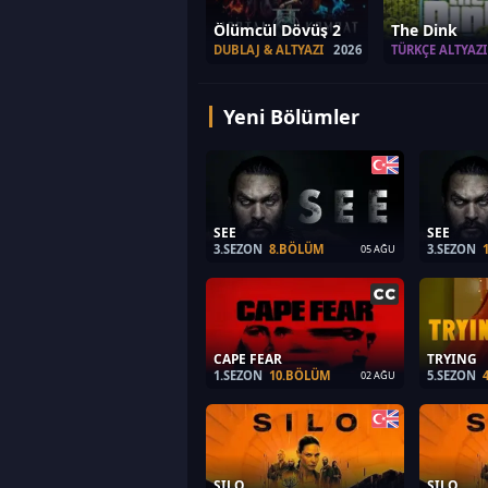
Ölümcül Dövüş 2
The Dink
DUBLAJ & ALTYAZI
2026
TÜRKÇE ALTYAZI
Yeni Bölümler
SEE
SEE
3.SEZON
8.BÖLÜM
3.SEZON
05 AĞU
CAPE FEAR
TRYING
1.SEZON
10.BÖLÜM
5.SEZON
02 AĞU
SILO
SILO