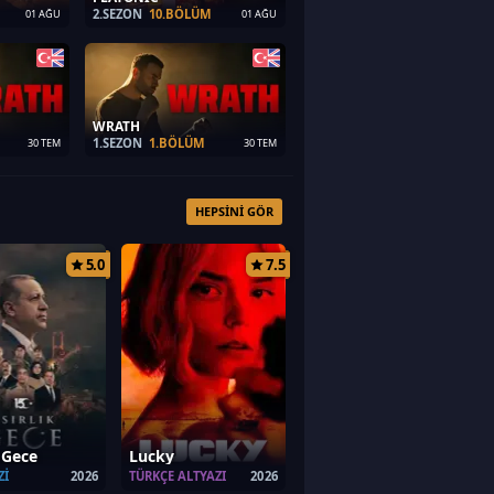
2.SEZON
10.BÖLÜM
01 AĞU
01 AĞU
WRATH
1.SEZON
1.BÖLÜM
30 TEM
30 TEM
HEPSINI GÖR
5.0
7.5
k Gece
Lucky
ZI
2026
TÜRKÇE ALTYAZI
2026