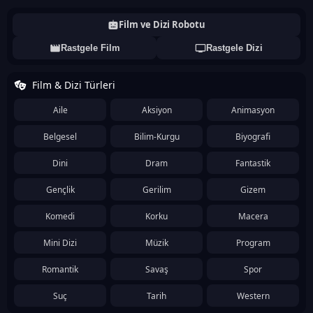
Film ve Dizi Robotu
Rastgele Film
Rastgele Dizi
Film & Dizi Türleri
Aile
Aksiyon
Animasyon
Belgesel
Bilim-Kurgu
Biyografi
Dini
Dram
Fantastik
Gençlik
Gerilim
Gizem
Komedi
Korku
Macera
Mini Dizi
Müzik
Program
Romantik
Savaş
Spor
Suç
Tarih
Western