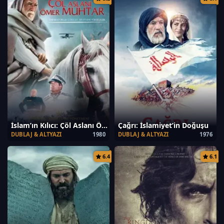
İslam’ın Kılıcı: Çöl Aslanı Ömer Muhtar
Çağrı: İslamiyet’in Doğuşu
DUBLAJ & ALTYAZI
1980
DUBLAJ & ALTYAZI
1976
6.4
6.1