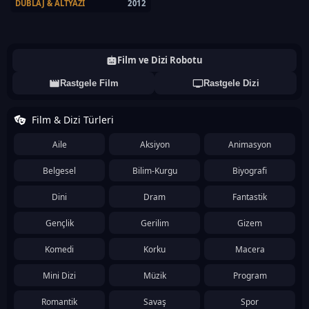
DUBLAJ & ALTYAZI
2012
Film ve Dizi Robotu
Rastgele Film
Rastgele Dizi
Film & Dizi Türleri
Aile
Aksiyon
Animasyon
Belgesel
Bilim-Kurgu
Biyografi
Dini
Dram
Fantastik
Gençlik
Gerilim
Gizem
Komedi
Korku
Macera
Mini Dizi
Müzik
Program
Romantik
Savaş
Spor