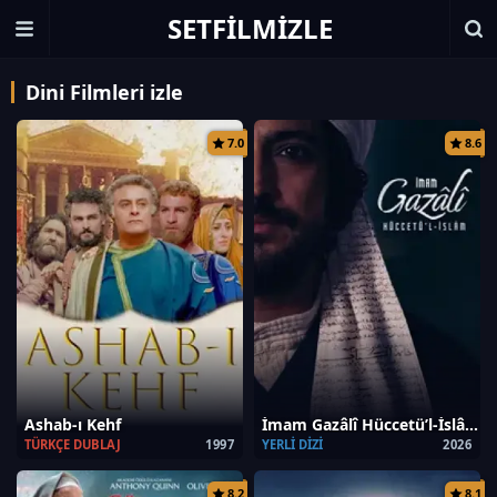
SETFILMIZLE
Dini Filmleri izle
7.0
8.6
Ashab-ı Kehf
İmam Gazâlî Hüccetü’l-İslâm
TÜRKÇE DUBLAJ
1997
YERLI DIZI
2026
8.2
8.1