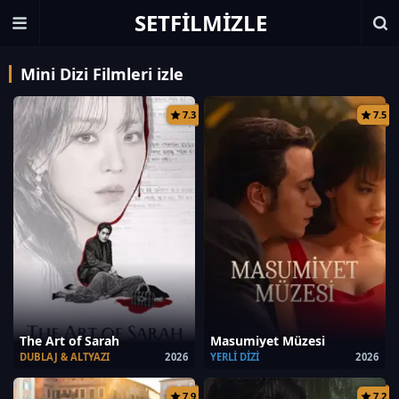
SETFILMIZLE
Mini Dizi Filmleri izle
7.3
7.5
The Art of Sarah
Masumiyet Müzesi
DUBLAJ & ALTYAZI
2026
YERLI DIZI
2026
7.9
7.2