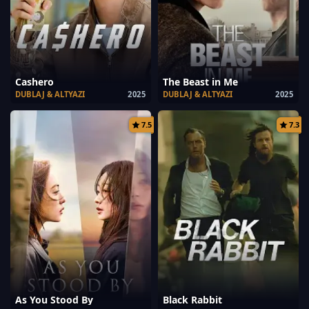
Cashero
The Beast in Me
DUBLAJ & ALTYAZI
2025
DUBLAJ & ALTYAZI
2025
7.5
7.3
As You Stood By
Black Rabbit