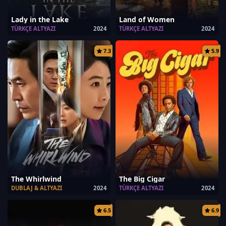
Lady in the Lake
Land of Women
TÜRKÇE ALTYAZI
2024
TÜRKÇE ALTYAZI
2024
7.3
5.9
The Whirlwind
The Big Cigar
DUBLAJ & ALTYAZI
2024
TÜRKÇE ALTYAZI
2024
6.5
6.9