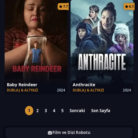
7.7
6.1
Baby Reindeer
Anthracite
DUBLAJ & ALTYAZI
2024
DUBLAJ & ALTYAZI
2024
1
2
3
4
5
Sonraki
Son Sayfa
Film ve Dizi Robotu