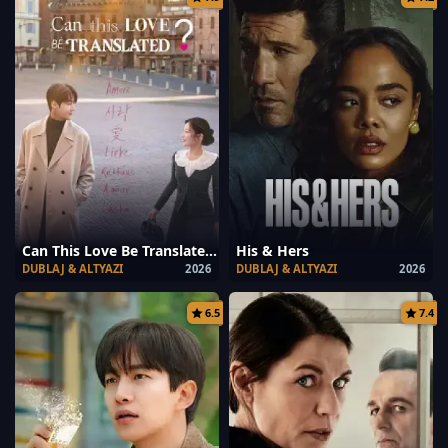
Can This Love Be Translated?
His & Hers
DUBLAJ & ALTYAZI
2026
DUBLAJ & ALTYAZI
2026
6.5
7.4