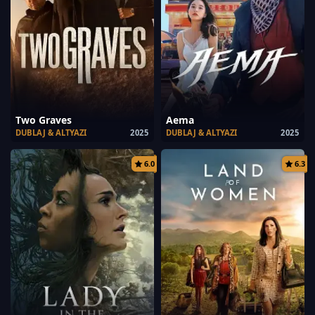
Two Graves
Aema
DUBLAJ & ALTYAZI
2025
DUBLAJ & ALTYAZI
2025
6.0
6.3