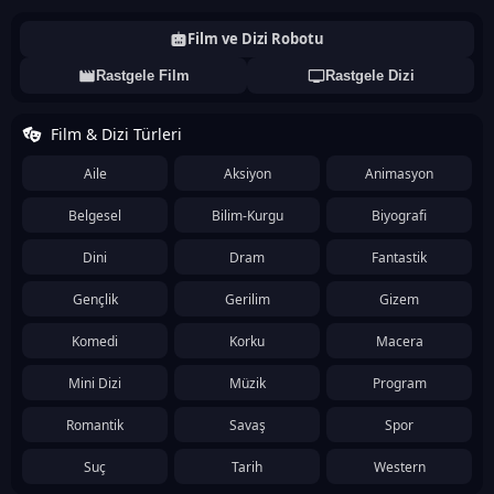
Film ve Dizi Robotu
Rastgele Film
Rastgele Dizi
Film & Dizi Türleri
Aile
Aksiyon
Animasyon
Belgesel
Bilim-Kurgu
Biyografi
Dini
Dram
Fantastik
Gençlik
Gerilim
Gizem
Komedi
Korku
Macera
Mini Dizi
Müzik
Program
Romantik
Savaş
Spor
Suç
Tarih
Western