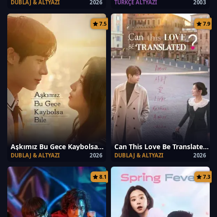
DUBLAJ & ALTYAZI
2026
TÜRKÇE ALTYAZI
2003
7.5
7.9
Aşkımız Bu Gece Kaybolsa Bile
Can This Love Be Translated?
DUBLAJ & ALTYAZI
2026
DUBLAJ & ALTYAZI
2026
8.1
7.3