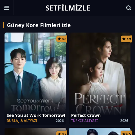
SETFILMIZLE
Güney Kore Filmleri izle
8.8
7.9
See You at Work Tomorrow!
Perfect Crown
DUBLAJ & ALTYAZI
2026
TÜRKÇE ALTYAZI
2026
8.2
6.5