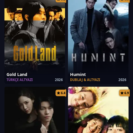
Gold Land
Humint
TÜRKÇE ALTYAZI
2026
DUBLAJ & ALTYAZI
2026
6.4
6.9