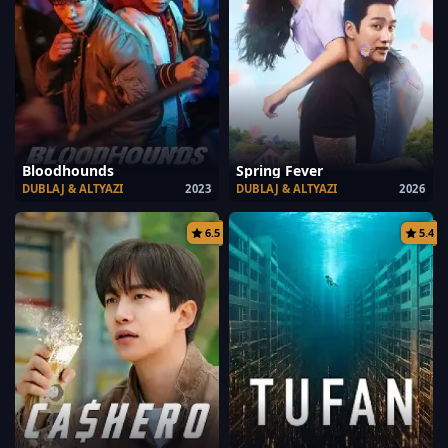
Bloodhounds
Spring Fever
DUBLAJ & ALTYAZI
2023
DUBLAJ & ALTYAZI
2026
6.5
5.4