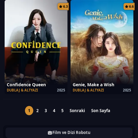
6.3
6.6
Confidence Queen
Genie, Make a Wish
DUBLAJ & ALTYAZI
2025
DUBLAJ & ALTYAZI
2025
1
2
3
4
5
Sonraki
Son Sayfa
Film ve Dizi Robotu