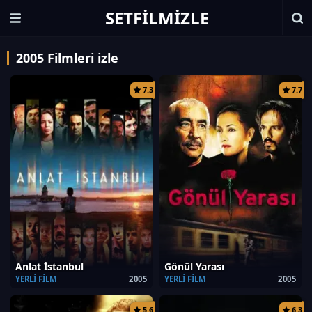
SETFILMIZLE
2005 Filmleri izle
7.3
7.7
Anlat İstanbul
Gönül Yarası
YERLI FILM
2005
YERLI FILM
2005
5.6
6.3