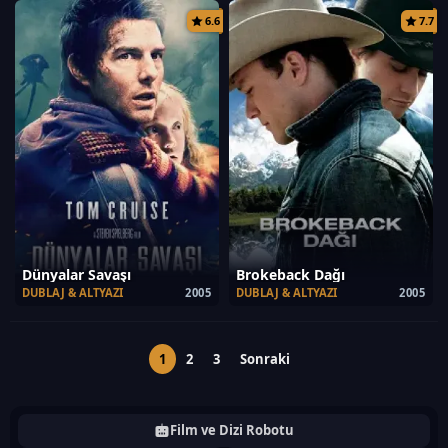
6.6
7.7
Dünyalar Savaşı
Brokeback Dağı
DUBLAJ & ALTYAZI
2005
DUBLAJ & ALTYAZI
2005
1
2
3
Sonraki
Film ve Dizi Robotu