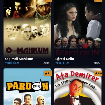
O Şimdi Mahkum
Eğreti Gelin
YERLI FILM
2005
YERLI FILM
2005
8.1
8.0