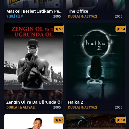
Maskeli Beşler: İntikam Peşinde
The Office
YERLI FILM
2005
DUBLAJ & ALTYAZI
2005
5.6
5.4
Zengin Ol Ya Da Uğrunda Öl
Halka 2
DUBLAJ & ALTYAZI
2005
DUBLAJ & ALTYAZI
2005
6.6
6.8