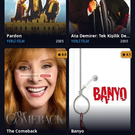
Pardon
Ata Demirer: Tek Kişilik Dev Kadro
YERLI FILM
2005
YERLI FILM
2005
8.0
4.1
The Comeback
Banyo