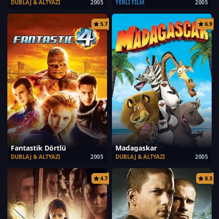
DUBLAJ & ALTYAZI
2005
YERLI FILM
2005
5.7
6.9
Fantastik Dörtlü
Madagaskar
DUBLAJ & ALTYAZI
2005
DUBLAJ & ALTYAZI
2005
4.7
8.3