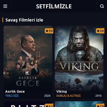
SETFILMIZLE
Savaş Filmleri izle
5.0
4.6
Asırlık Gece
Viking
YERLI DIZI
2026
DUBLAJ & ALTYAZI
2016
6.2
7.0