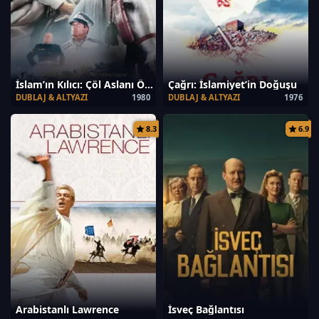
İslam’ın Kılıcı: Çöl Aslanı Ömer Muhtar
Çağrı: İslamiyet’in Doğuşu
DUBLAJ & ALTYAZI
1980
DUBLAJ & ALTYAZI
1976
8.3
6.9
Arabistanlı Lawrence
İsveç Bağlantısı