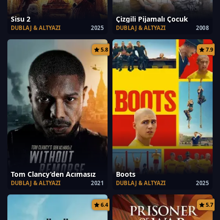
Sisu 2
Çizgili Pijamalı Çocuk
DUBLAJ & ALTYAZI
2025
DUBLAJ & ALTYAZI
2008
5.8
7.9
Tom Clancy’den Acımasız
Boots
DUBLAJ & ALTYAZI
2021
DUBLAJ & ALTYAZI
2025
6.4
5.7