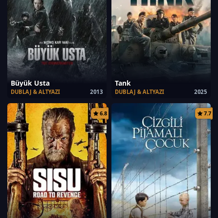
Büyük Usta
Tank
DUBLAJ & ALTYAZI
2013
DUBLAJ & ALTYAZI
2025
6.8
7.7