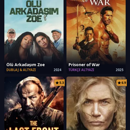
Ölü Arkadaşım Zoe
Prisoner of War
DUBLAJ & ALTYAZI
2024
TÜRKÇE ALTYAZI
2025
5.3
6.9