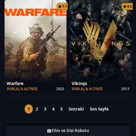
7.1
8.5
Warfare
Vikings
DUBLAJ & ALTYAZI
2025
DUBLAJ & ALTYAZI
2013
1
2
3
4
5
Sonraki
Son Sayfa
Film ve Dizi Robotu