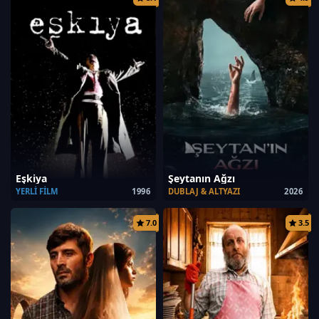
Eşkiya
Şeytanın Ağzı
YERLI FILM
1996
DUBLAJ & ALTYAZI
2026
7.0
3.5