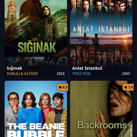
Sığınak
Anlat İstanbul
DUBLAJ & ALTYAZI
2026
YERLI FILM
2005
6.3
7.0