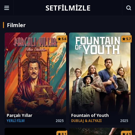
SETFILMIZLE
Filmler
5.6
5.7
Parçalı Yıllar
Fountain of Youth
YERLI FILM
2025
DUBLAJ & ALTYAZI
2025
8.1
4.9