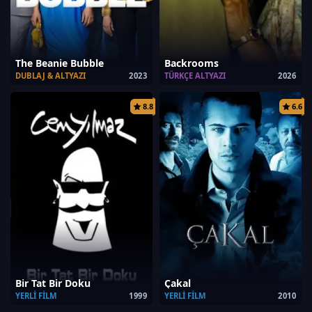
The Beanie Bubble
Backrooms
DUBLAJ & ALTYAZI
2023
TÜRKÇE ALTYAZI
2026
8.8
6.6
Bir Tat Bir Doku
Çakal
YERLI FILM
1999
YERLI FILM
2010