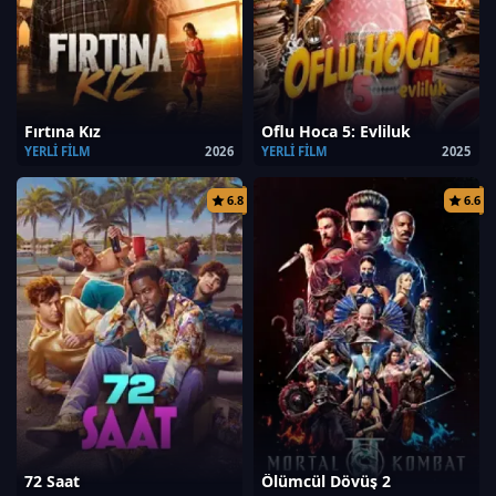
Fırtına Kız
Oflu Hoca 5: Evliluk
YERLI FILM
2026
YERLI FILM
2025
6.8
6.6
72 Saat
Ölümcül Dövüş 2