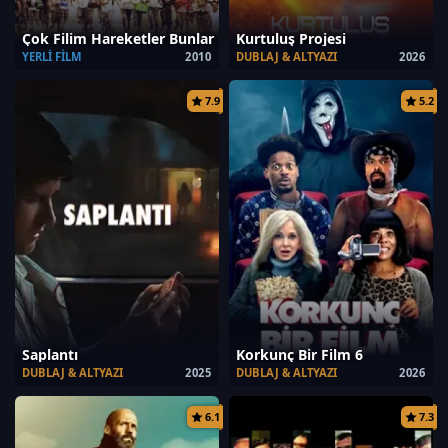
Çok Filim Hareketler Bunlar
Kurtuluş Projesi
YERLI FILM
2010
DUBLAJ & ALTYAZI
2026
7.9
5.2
Saplantı
Korkunç Bir Film 6
DUBLAJ & ALTYAZI
2025
DUBLAJ & ALTYAZI
2026
6.1
7.3