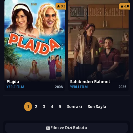
3.3
6.0
Plajda
Sahibinden Rahmet
YERLI FILM
2008
YERLI FILM
2025
1
2
3
4
5
Sonraki
Son Sayfa
Film ve Dizi Robotu