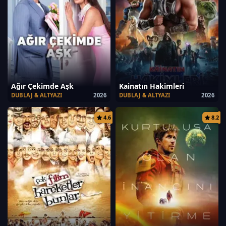
Ağır Çekimde Aşk
Kainatın Hakimleri
DUBLAJ & ALTYAZI
2026
DUBLAJ & ALTYAZI
2026
4.6
8.2