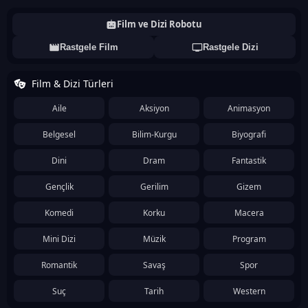
Film ve Dizi Robotu
Rastgele Film
Rastgele Dizi
Film & Dizi Türleri
Aile
Aksiyon
Animasyon
Belgesel
Bilim-Kurgu
Biyografi
Dini
Dram
Fantastik
Gençlik
Gerilim
Gizem
Komedi
Korku
Macera
Mini Dizi
Müzik
Program
Romantik
Savaş
Spor
Suç
Tarih
Western