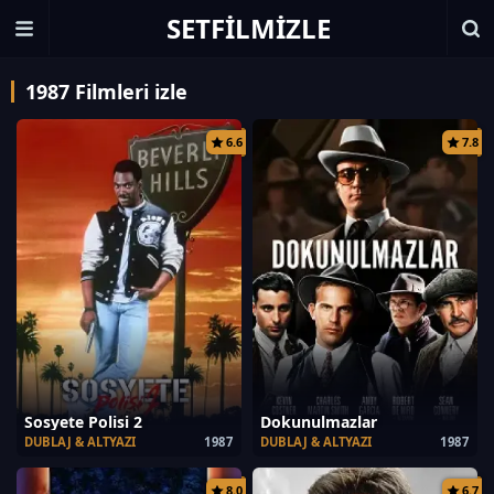
SETFILMIZLE
1987 Filmleri izle
6.6
7.8
Sosyete Polisi 2
Dokunulmazlar
DUBLAJ & ALTYAZI
1987
DUBLAJ & ALTYAZI
1987
8.0
6.7