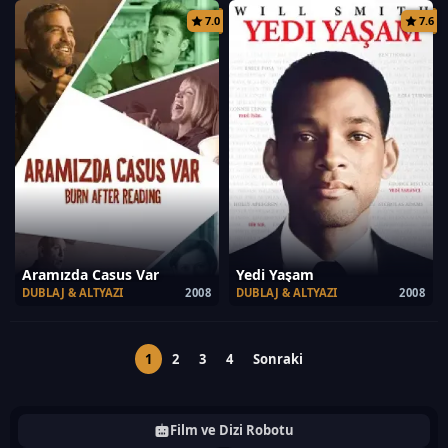
7.0
7.6
Aramızda Casus Var
Yedi Yaşam
DUBLAJ & ALTYAZI
2008
DUBLAJ & ALTYAZI
2008
1
2
3
4
Sonraki
Film ve Dizi Robotu