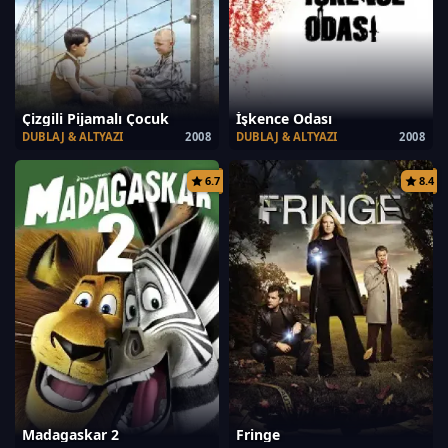
Çizgili Pijamalı Çocuk
İşkence Odası
DUBLAJ & ALTYAZI
2008
DUBLAJ & ALTYAZI
2008
6.7
8.4
Madagaskar 2
Fringe