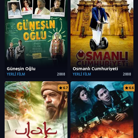
Güneşin Oğlu
Osmanlı Cumhuriyeti
YERLI FILM
2008
YERLI FILM
2008
6.7
6.6