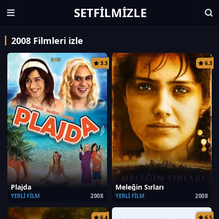
SETFILMIZLE
2008 Filmleri izle
3.3
6.3
Plajda
Meleğin Sırları
YERLI FILM
2008
YERLI FILM
2008
6.4
6.5