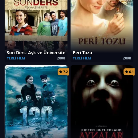
Son Ders: Aşk ve Üniversite
Peri Tozu
YERLI FILM
2008
YERLI FILM
2008
7.2
6.1