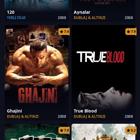
120
Aynalar
YERLI FILM
2008
DUBLAJ & ALTYAZI
2008
7.4
7.9
Ghajini
True Blood
DUBLAJ & ALTYAZI
2008
DUBLAJ & ALTYAZI
2008
7.0
5.2