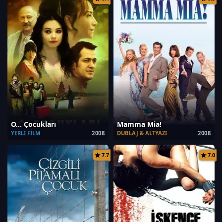
O… Çocukları
Mamma Mia!
YERLI FILM
2008
DUBLAJ & ALTYAZI
2008
7.7
7.0