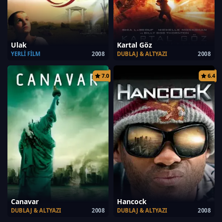
Ulak
Kartal Göz
YERLI FILM
2008
DUBLAJ & ALTYAZI
2008
7.0
6.4
Canavar
Hancock
DUBLAJ & ALTYAZI
2008
DUBLAJ & ALTYAZI
2008