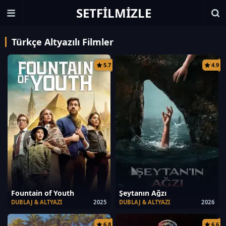
SETFILMIZLE
Türkçe Altyazılı Filmler
5.7
4.9
Fountain of Youth
Şeytanın Ağzı
DUBLAJ & ALTYAZI
2025
DUBLAJ & ALTYAZI
2026
6.8
6.6