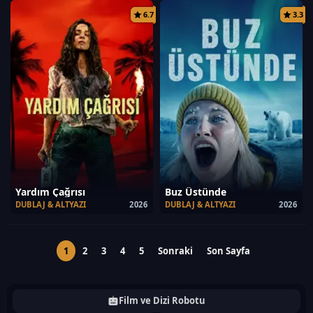
6.7
3.3
Yardım Çağrısı
Buz Üstünde
DUBLAJ & ALTYAZI
2026
DUBLAJ & ALTYAZI
2026
1
2
3
4
5
Sonraki
Son Sayfa
Film ve Dizi Robotu