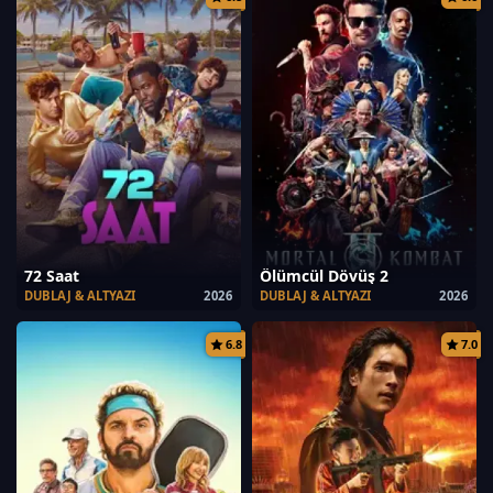
72 Saat
Ölümcül Dövüş 2
DUBLAJ & ALTYAZI
2026
DUBLAJ & ALTYAZI
2026
6.8
7.0