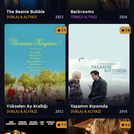
The Beanie Bubble
Backrooms
DUBLAJ & ALTYAZI
2023
TÜRKÇE ALTYAZI
2026
7.7
7.8
Yükselen Ay Krallığı
Yaşamın Kıyısında
DUBLAJ & ALTYAZI
2012
DUBLAJ & ALTYAZI
2016
7.7
5.2