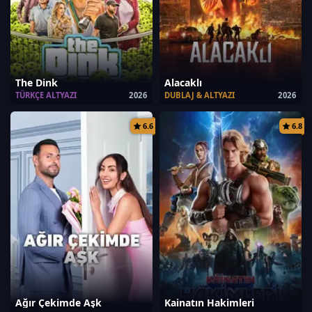
The Dink
Alacaklı
TÜRKÇE ALTYAZI
2026
DUBLAJ & ALTYAZI
2026
6.6
6.8
Ağır Çekimde Aşk
Kainatın Hakimleri