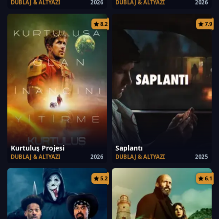
DUBLAJ & ALTYAZI
2026
DUBLAJ & ALTYAZI
2026
8.2
7.9
Kurtuluş Projesi
Saplantı
DUBLAJ & ALTYAZI
2026
DUBLAJ & ALTYAZI
2025
5.2
6.1