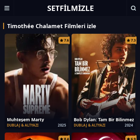
SETFILMIZLE
Timothée Chalamet Filmleri izle
7.6
7.3
Muhteşem Marty
Bob Dylan: Tam Bir Bilinmez
DUBLAJ & ALTYAZI
2025
DUBLAJ & ALTYAZI
2024
8.4
6.9