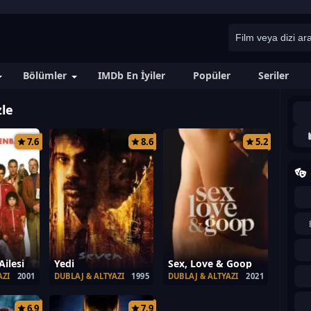
Bölümler
IMDb En İyiler
Popüler
Seriler
zle
7.6
8.6
5.2
ilesi
Yedi
Sex, Love & Goop
AZI
2001
DUBLAJ & ALTYAZI
1995
DUBLAJ & ALTYAZI
2021
6.9
7.9