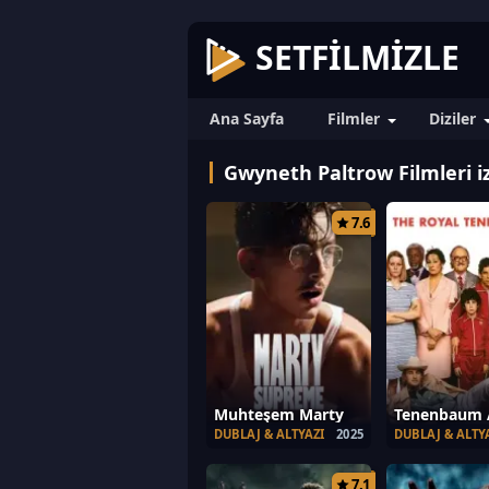
SETFILMIZLE
Ana Sayfa
Filmler
Diziler
Gwyneth Paltrow Filmleri i
7.6
Muhteşem Marty
Tenenbaum A
DUBLAJ & ALTYAZI
2025
DUBLAJ & ALTY
7.1