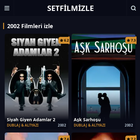
SETFILMIZLE
2002 Filmleri izle
6.2
7.3
Siyah Giyen Adamlar 2
Aşk Sarhoşu
DUBLAJ & ALTYAZI
2002
DUBLAJ & ALTYAZI
2002
7.4
7.2