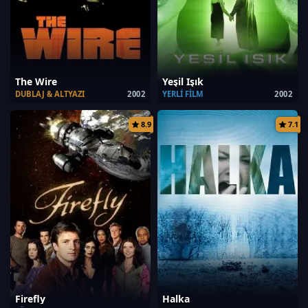
The Wire
Yeşil Işık
DUBLAJ & ALTYAZI
2002
YERLI FILM
2002
8.9
7.1
Firefly
Halka