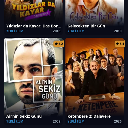
Yıldızlar da Kayar: Das Borak
Gelecekten Bir Gün
YERLI FILM
2016
YERLI FILM
2010
6.2
3.4
Ali’nin Sekiz Günü
Ketenpere 2: Dalavere
YERLI FILM
2009
YERLI FILM
2026