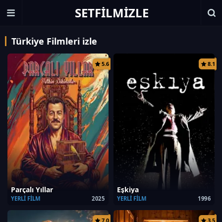
SETFILMIZLE
Türkiye Filmleri izle
5.6
8.1
Parçalı Yıllar
Eşkiya
YERLI FILM
2025
YERLI FILM
1996
7.0
3.5