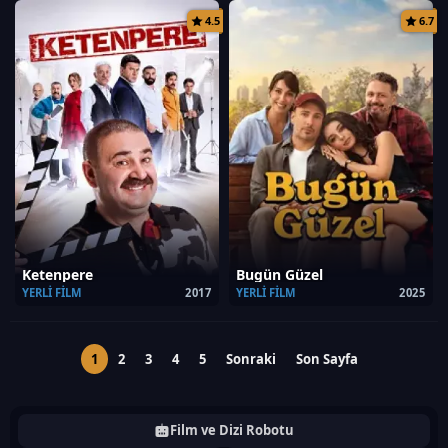
4.5
6.7
Ketenpere
Bugün Güzel
YERLI FILM
2017
YERLI FILM
2025
1
2
3
4
5
Sonraki
Son Sayfa
Film ve Dizi Robotu