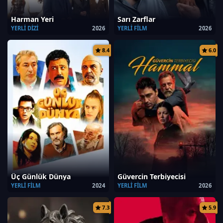
Harman Yeri
Sarı Zarflar
YERLI DIZI
2026
YERLI FILM
2026
8.4
6.0
Üç Günlük Dünya
Güvercin Terbiyecisi
YERLI FILM
2024
YERLI FILM
2026
7.3
5.9