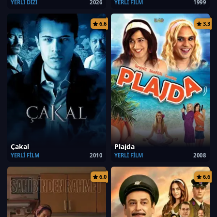
YERLI DIZI
2026
YERLI FILM
1999
6.6
3.3
Çakal
Plajda
YERLI FILM
2010
YERLI FILM
2008
6.0
6.6