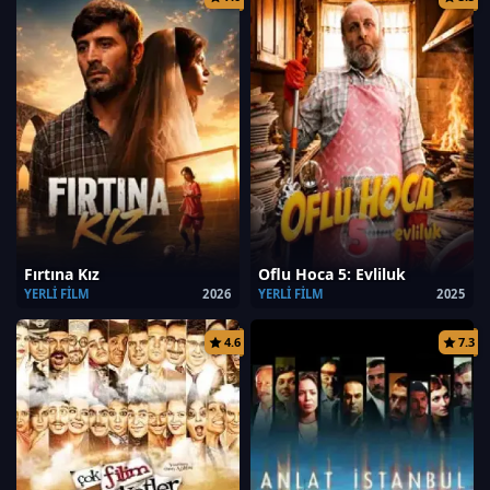
Fırtına Kız
Oflu Hoca 5: Evliluk
YERLI FILM
2026
YERLI FILM
2025
4.6
7.3