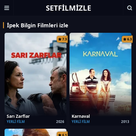
SETFILMIZLE
İpek Bilgin Filmleri izle
7.3
6.3
Sarı Zarflar
Karnaval
YERLI FILM
2026
YERLI FILM
2013
6.1