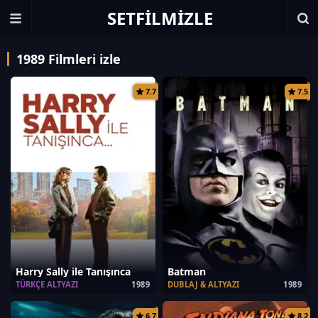
SETFILMIZLE
1989 Filmleri izle
7.7
7.5
Harry Sally ile Tanışınca
Batman
TÜRKÇE ALTYAZI
1989
DUBLAJ & ALTYAZI
1989
6.7
8.2