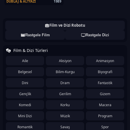
DUBLAJ & ALTYAZI
1989
Film ve Dizi Robotu
Rastgele Film
Rastgele Dizi
Film & Dizi Türleri
Aile
Aksiyon
Animasyon
Belgesel
Bilim-Kurgu
Biyografi
Dini
Dram
Fantastik
Gençlik
Gerilim
Gizem
Komedi
Korku
Macera
Mini Dizi
Müzik
Program
Romantik
Savaş
Spor