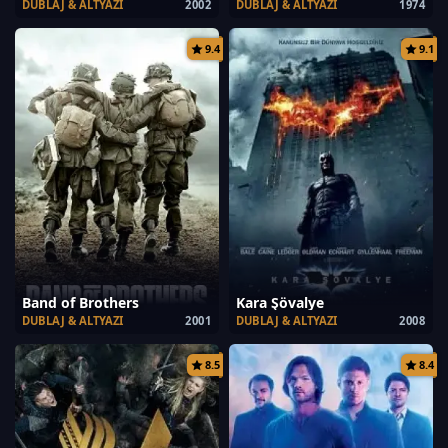
DUBLAJ & ALTYAZI
2002
DUBLAJ & ALTYAZI
1974
9.4
9.1
Band of Brothers
Kara Şövalye
DUBLAJ & ALTYAZI
2001
DUBLAJ & ALTYAZI
2008
8.5
8.4