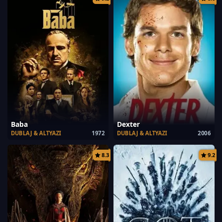
Baba
Dexter
DUBLAJ & ALTYAZI
1972
DUBLAJ & ALTYAZI
2006
8.3
9.2