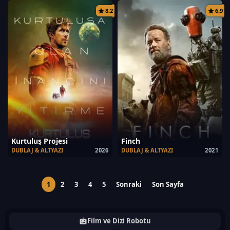
8.2
6.9
Kurtuluş Projesi
Finch
DUBLAJ & ALTYAZI
2026
DUBLAJ & ALTYAZI
2021
1
2
3
4
5
Sonraki
Son Sayfa
Film ve Dizi Robotu