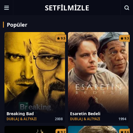
SETFILMIZLE
Popüler
9.5
9.3
Breaking Bad
Esaretin Bedeli
DUBLAJ & ALTYAZI
2008
DUBLAJ & ALTYAZI
1994
9.2
8.6