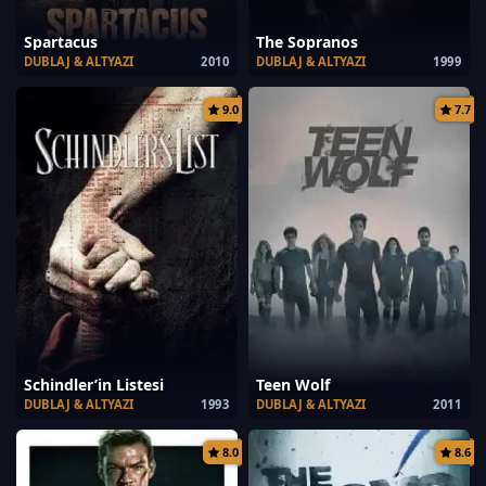
Spartacus
The Sopranos
DUBLAJ & ALTYAZI
2010
DUBLAJ & ALTYAZI
1999
9.0
7.7
Schindler’in Listesi
Teen Wolf
DUBLAJ & ALTYAZI
1993
DUBLAJ & ALTYAZI
2011
8.0
8.6