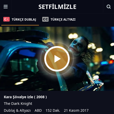
SETFILMIZLE
TÜRKÇE DUBLAJ
TÜRKÇE ALTYAZI
Kara Şövalye izle (
2008
)
The Dark Knight
Dublaj & Altyazı
ABD
152 Dak.
21 Kasım 2017