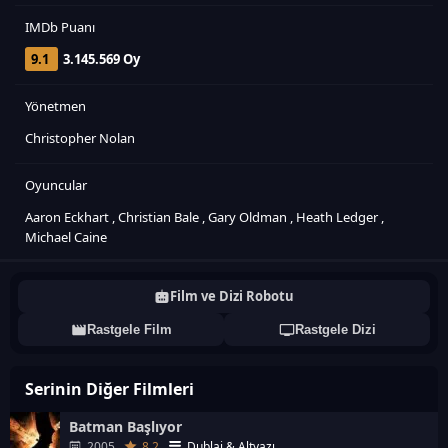
IMDb Puanı
9.1
3.145.569 Oy
Yönetmen
Christopher Nolan
Oyuncular
Aaron Eckhart
,
Christian Bale
,
Gary Oldman
,
Heath Ledger
,
Michael Caine
Film ve Dizi Robotu
Rastgele Film
Rastgele Dizi
Serinin Diğer Filmleri
Batman Başlıyor
2005
8.2
Dublaj & Altyazı