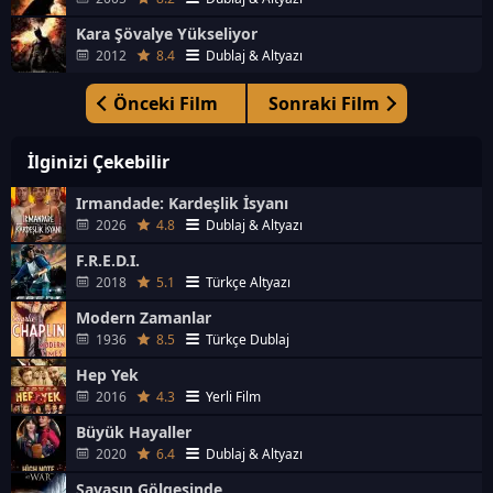
Kara Şövalye Yükseliyor
2012
8.4
Dublaj & Altyazı
Önceki Film
Sonraki Film
İlginizi Çekebilir
Irmandade: Kardeşlik İsyanı
2026
4.8
Dublaj & Altyazı
F.R.E.D.I.
2018
5.1
Türkçe Altyazı
Modern Zamanlar
1936
8.5
Türkçe Dublaj
Hep Yek
2016
4.3
Yerli Film
Büyük Hayaller
2020
6.4
Dublaj & Altyazı
Savaşın Gölgesinde