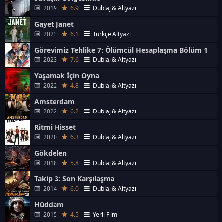
2019
6.9
Dublaj & Altyazı
Gayet Janet
2023
6.1
Türkçe Altyazı
Görevimiz Tehlike 7: Ölümcül Hesaplaşma Bölüm 1
2023
7.6
Dublaj & Altyazı
Yaşamak İçin Oyna
2022
4.8
Dublaj & Altyazı
Amsterdam
2022
6.2
Dublaj & Altyazı
Ritmi Hisset
2020
6.3
Dublaj & Altyazı
Gökdelen
2018
5.8
Dublaj & Altyazı
Takip 3: Son Karşılaşma
2014
6.0
Dublaj & Altyazı
Hüddam
2015
4.5
Yerli Film