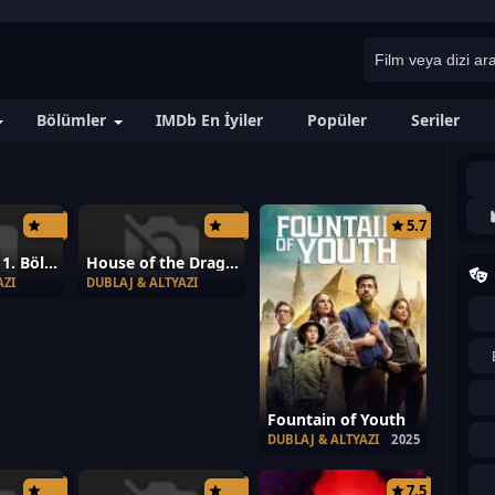
Bölümler
IMDb En İyiler
Popüler
Seriler
5.7
See 3. Sezon 1. Bölüm
House of the Dragon 3. Sezon 7. Bölüm
AZI
DUBLAJ & ALTYAZI
Fountain of Youth
DUBLAJ & ALTYAZI
2025
7.5