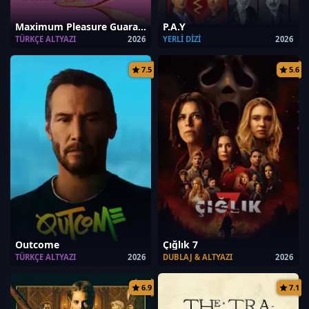
Maximum Pleasure Guaranteed
P.A.Y
TÜRKÇE ALTYAZI
2026
YERLI DIZI
2026
7.5
5.6
Outcome
Çığlık 7
TÜRKÇE ALTYAZI
2026
DUBLAJ & ALTYAZI
2026
6.9
7.1