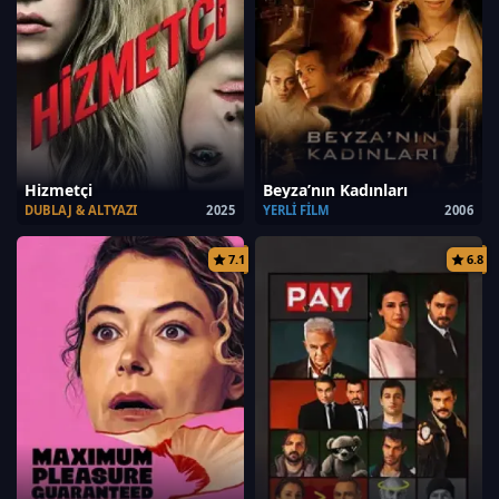
Hizmetçi
Beyza’nın Kadınları
DUBLAJ & ALTYAZI
2025
YERLI FILM
2006
7.1
6.8