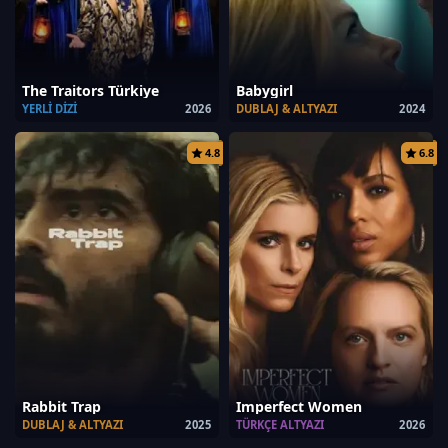
The Traitors Türkiye
Babygirl
YERLI DIZI
2026
DUBLAJ & ALTYAZI
2024
4.8
6.8
Rabbit Trap
Imperfect Women
DUBLAJ & ALTYAZI
2025
TÜRKÇE ALTYAZI
2026