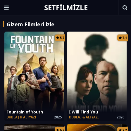
SETFILMIZLE
Gizem Filmleri izle
5.7
7.1
Fountain of Youth
I Will Find You
DUBLAJ & ALTYAZI
2025
DUBLAJ & ALTYAZI
2026
6.2
7.2