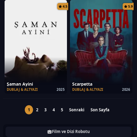
4.5
5.9
Şaman Ayini
Scarpetta
DUBLAJ & ALTYAZI
2025
DUBLAJ & ALTYAZI
2026
1
2
3
4
5
Sonraki
Son Sayfa
Film ve Dizi Robotu