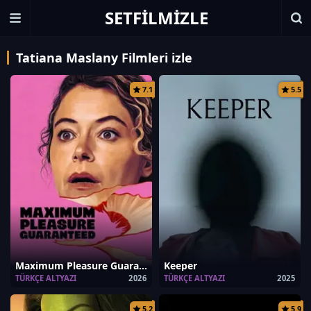
SETFILMIZLE
Tatiana Maslany Filmleri izle
7.1
5.5
Maximum Pleasure Guaranteed
Keeper
TÜRKÇE ALTYAZI
2026
TÜRKÇE ALTYAZI
2025
5.2
5.9