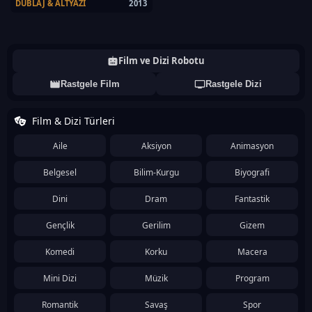
DUBLAJ & ALTYAZI
2013
Film ve Dizi Robotu
Rastgele Film
Rastgele Dizi
Film & Dizi Türleri
Aile
Aksiyon
Animasyon
Belgesel
Bilim-Kurgu
Biyografi
Dini
Dram
Fantastik
Gençlik
Gerilim
Gizem
Komedi
Korku
Macera
Mini Dizi
Müzik
Program
Romantik
Savaş
Spor