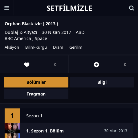
SETFILMIZLE
Orphan Black izle (
2013
)
Dublaj & Altyazı
30 Nisan 2017
ABD
BBC America
,
Space
Aksiyon
Bilim-Kurgu
Dram
Gerilim
0
0
Bölümler
Bilgi
Fragman
1
Sezon 1
1. Sezon 1. Bölüm
30 Mart 2013