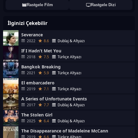
Rastgele Film
Rastgele Dizi
İlginizi Çekebilir
Severance
2022
8.6
Dublaj & Altyazı
If I Hadn’t Met You
2018
7.5
Türkçe Altyazı
Bangkok Breaking
2021
5.9
Türkçe Altyazı
El embarcadero
2019
7.1
Türkçe Altyazı
A Series of Unfortunate Events
2017
7.7
Dublaj & Altyazı
The Stolen Girl
2025
6.4
Dublaj & Altyazı
The Disappearance of Madeleine McCann
2019
6.6
Türkçe Altyazı