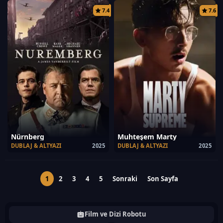
7.4
7.6
Nürnberg
Muhteşem Marty
DUBLAJ & ALTYAZI
2025
DUBLAJ & ALTYAZI
2025
1
2
3
4
5
Sonraki
Son Sayfa
Film ve Dizi Robotu