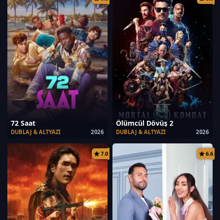
72 Saat
Ölümcül Dövüş 2
DUBLAJ & ALTYAZI
2026
DUBLAJ & ALTYAZI
2026
7.0
6.6