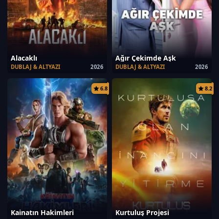
Alacaklı
Ağır Çekimde Aşk
DUBLAJ & ALTYAZI
2026
DUBLAJ & ALTYAZI
2026
6.8
8.2
Kainatın Hakimleri
Kurtuluş Projesi