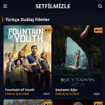
SETFILMIZLE
Türkçe Dublaj Filmler
5.7
4.9
Fountain of Youth
Şeytanın Ağzı
DUBLAJ & ALTYAZI
2025
DUBLAJ & ALTYAZI
2026
6.8
6.6