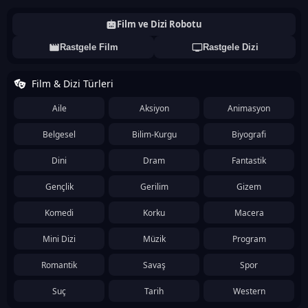
Film ve Dizi Robotu
Rastgele Film
Rastgele Dizi
Film & Dizi Türleri
Aile
Aksiyon
Animasyon
Belgesel
Bilim-Kurgu
Biyografi
Dini
Dram
Fantastik
Gençlik
Gerilim
Gizem
Komedi
Korku
Macera
Mini Dizi
Müzik
Program
Romantik
Savaş
Spor
Suç
Tarih
Western