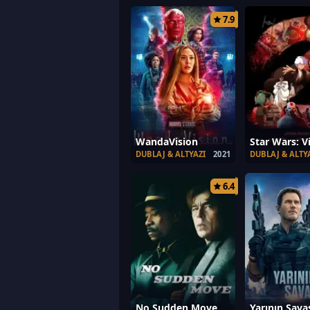
7.9
WandaVision
Star Wars: V
DUBLAJ & ALTYAZI
2021
DUBLAJ & ALTY
6.4
No Sudden Move
Yarının Sava