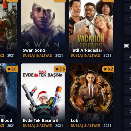
Swan Song
Tatil Arkadaşları
AZI
2021
DUBLAJ & ALTYAZI
2021
DUBLAJ & ALTYAZI
2021
8.0
3.6
8.2
 Blood
Evde Tek Başına 6
Loki
AZI
2021
DUBLAJ & ALTYAZI
2021
DUBLAJ & ALTYAZI
2021