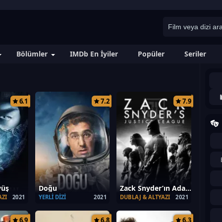
Bölümler
IMDb En İyiler
Popüler
Seriler
6.1
7.2
7.9
vüş
Doğu
Zack Snyder’ın Adalet Birliği
AZI
2021
YERLI DIZI
2021
DUBLAJ & ALTYAZI
2021
6.9
6.8
6.3