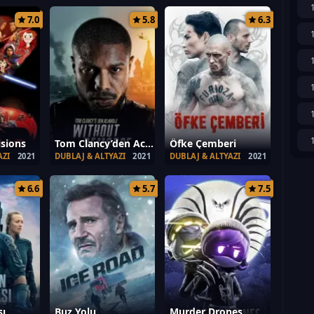
7.0
5.8
6.3
isions
Tom Clancy’den Acımasız
Öfke Çemberi
AZI
2021
DUBLAJ & ALTYAZI
2021
DUBLAJ & ALTYAZI
2021
6.6
5.7
7.5
şı
Buz Yolu
Murder Drones