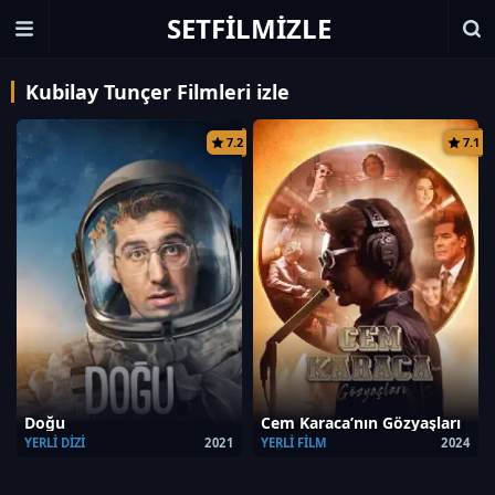
SETFILMIZLE
Kubilay Tunçer Filmleri izle
7.2
7.1
Doğu
Cem Karaca’nın Gözyaşları
YERLI DIZI
2021
YERLI FILM
2024