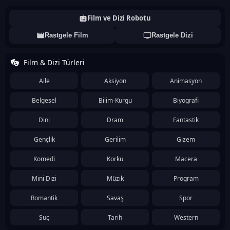
Film ve Dizi Robotu
Rastgele Film
Rastgele Dizi
Film & Dizi Türleri
Aile
Aksiyon
Animasyon
Belgesel
Bilim-Kurgu
Biyografi
Dini
Dram
Fantastik
Gençlik
Gerilim
Gizem
Komedi
Korku
Macera
Mini Dizi
Müzik
Program
Romantik
Savaş
Spor
Suç
Tarih
Western