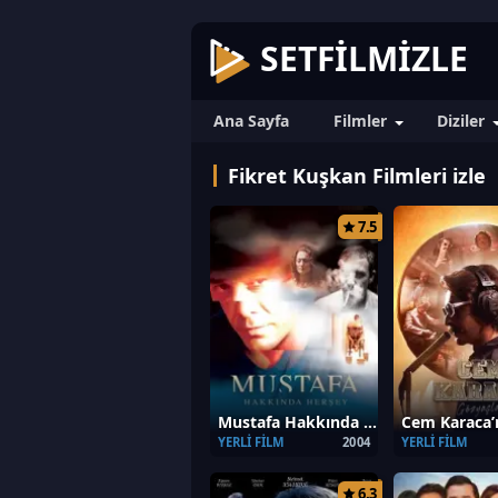
SETFILMIZLE
Ana Sayfa
Filmler
Diziler
Fikret Kuşkan Filmleri izle
7.5
Mustafa Hakkında Herşey
YERLI FILM
2004
YERLI FILM
6.3