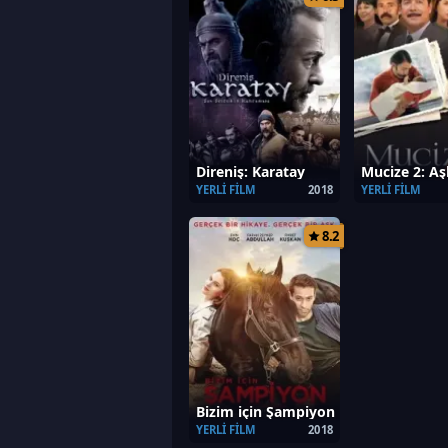
Direniş: Karatay
Mucize 2: Aş
YERLI FILM
2018
YERLI FILM
8.2
Bizim için Şampiyon
YERLI FILM
2018