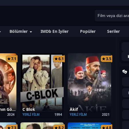
Bölümler
IMDb En İyiler
Popüler
Seriler
7.1
6.1
3.5
Cem Karaca’nın Gözyaşları
C Blok
Âkif
2024
YERLI FILM
1994
YERLI FILM
2021
7.3
8.2
4.8