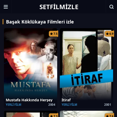
SETFILMIZLE
Başak Köklükaya Filmleri izle
7.5
6.9
Mustafa Hakkında Herşey
İtiraf
YERLI FILM
2004
YERLI FILM
2001
7.3
7.6