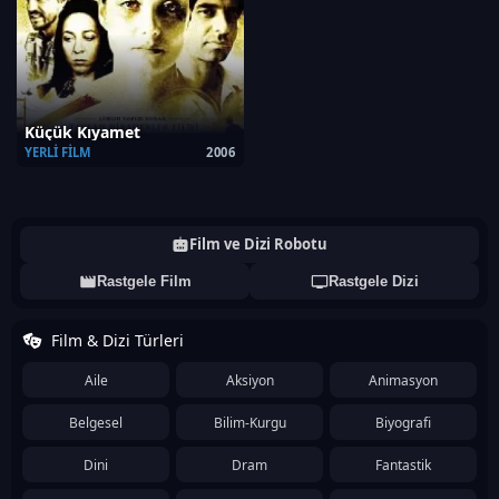
Küçük Kıyamet
YERLI FILM
2006
Film ve Dizi Robotu
Rastgele Film
Rastgele Dizi
Film & Dizi Türleri
Aile
Aksiyon
Animasyon
Belgesel
Bilim-Kurgu
Biyografi
Dini
Dram
Fantastik