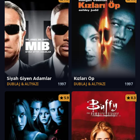
Siyah Giyen Adamlar
Kızları Öp
DUBLAJ & ALTYAZI
1997
DUBLAJ & ALTYAZI
1997
5.9
8.3