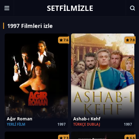
SETFILMIZLE
1997 Filmleri izle
7.6
7.0
Ağır Roman
Ashab-ı Kehf
YERLI FILM
1997
TÜRKÇE DUBLAJ
1997
7.3
6.6