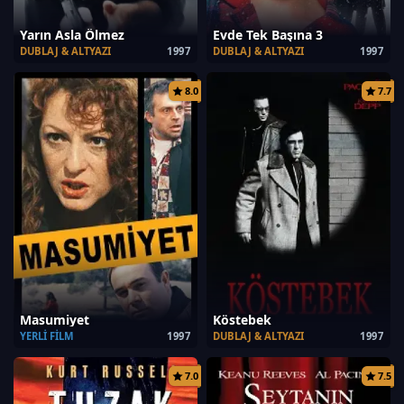
Yarın Asla Ölmez
Evde Tek Başına 3
DUBLAJ & ALTYAZI
1997
DUBLAJ & ALTYAZI
1997
8.0
7.7
Masumiyet
Köstebek
YERLI FILM
1997
DUBLAJ & ALTYAZI
1997
7.0
7.5