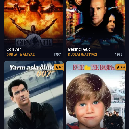
Con Air
Beşinci Güç
DUBLAJ & ALTYAZI
1997
DUBLAJ & ALTYAZI
1997
6.5
4.6