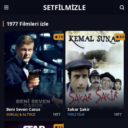
SETFILMIZLE
1977 Filmleri izle
7.0
8.0
Beni Seven Casus
Sakar Şakir
DUBLAJ & ALTYAZI
1977
YERLI FILM
1977
8.6