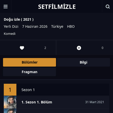
SETFILMIZLE
Doğu izle (
2021
)
Yerli Dizi
7 Haziran 2026
Türkiye
HBO
Komedi
2
0
Bölümler
Bilgi
Fragman
1
Sezon 1
1. Sezon 1. Bölüm
31 Mart 2021