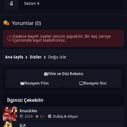
4
Sezon 4
Yorumlar (0)
Sadece kayıtlı üyeler yorum yapabilir. Bir kaç saniye
içerisinde kayıt olabilirsiniz.
Doğu izle
Ana Sayfa
Diziler
Film ve Dizi Robotu
Rastgele Film
Rastgele Dizi
İlginizi Çekebilir
Knuckles
2024
6.1
Dublaj & Altyazı
D.P.