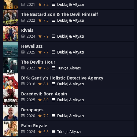
2021
8.2
Dublaj & Altyazı
The Bastard Son & The Devil Himself
2022
7.5
Dublaj & Altyazı
Rivals
2024
7.9
Dublaj & Altyazı
Heweliusz
2025
7.7
Dublaj & Altyazı
The Devil’s Hour
2022
7.6
Türkçe Altyazı
Dirk Gently’s Holistic Detective Agency
2016
8.1
Dublaj & Altyazı
Daredevil: Born Again
2025
8.0
Dublaj & Altyazı
Derapages
2020
7.2
Dublaj & Altyazı
Palm Royale
2024
6.8
Türkçe Altyazı