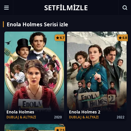
SETFILMIZLE
Enola Holmes Serisi izle
6.7
6.8
Enola Holmes
Enola Holmes 2
DUBLAJ & ALTYAZI
2020
DUBLAJ & ALTYAZI
2022
7.5