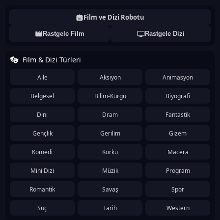
Film ve Dizi Robotu
Rastgele Film
Rastgele Dizi
Film & Dizi Türleri
Aile
Aksiyon
Animasyon
Belgesel
Bilim-Kurgu
Biyografi
Dini
Dram
Fantastik
Gençlik
Gerilim
Gizem
Komedi
Korku
Macera
Mini Dizi
Müzik
Program
Romantik
Savaş
Spor
Suç
Tarih
Western