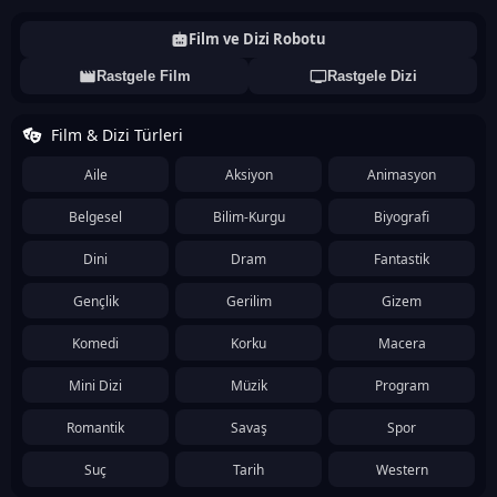
Film ve Dizi Robotu
Rastgele Film
Rastgele Dizi
Film & Dizi Türleri
Aile
Aksiyon
Animasyon
Belgesel
Bilim-Kurgu
Biyografi
Dini
Dram
Fantastik
Gençlik
Gerilim
Gizem
Komedi
Korku
Macera
Mini Dizi
Müzik
Program
Romantik
Savaş
Spor
Suç
Tarih
Western