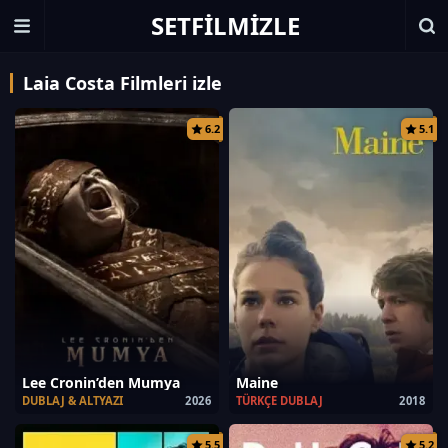
SETFILMIZLE
Laia Costa Filmleri izle
6.2
5.1
Lee Cronin’den Mumya
Maine
DUBLAJ & ALTYAZI
2026
TÜRKÇE DUBLAJ
2018
5.5
5.2