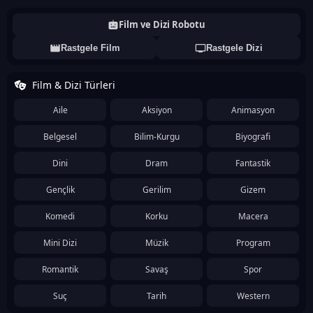
Film ve Dizi Robotu
Rastgele Film
Rastgele Dizi
Film & Dizi Türleri
Aile
Aksiyon
Animasyon
Belgesel
Bilim-Kurgu
Biyografi
Dini
Dram
Fantastik
Gençlik
Gerilim
Gizem
Komedi
Korku
Macera
Mini Dizi
Müzik
Program
Romantik
Savaş
Spor
Suç
Tarih
Western