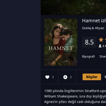
Hamnet izl
Dublaj & Altyazı
8.5
8
Biyografi
Dra
Bilgiler
3
2
1580 yılında İngiltere’nin Stratford-
William Shakespeare, sıra dışı kişiliğiy
Agnes’in şifacı değil cadı olduğuna da