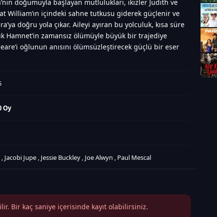
’nın doğumuyla başlayan mutlulukları, ikizler Judith ve
at William’ın içindeki sahne tutkusu giderek güçlenir ve
a’ya doğru yola çıkar. Aileyi ayıran bu yolculuk, kısa süre
çük Hamnet’in zamansız ölümüyle büyük bir trajediye
eare’i oğlunun anısını ölümsüzleştirecek güçlü bir eser
5
0 Oy
n
,
Jacobi Jupe
,
Jessie Buckley
,
Joe Alwyn
,
Paul Mescal
r. Bir kaç saniye içerisinde kayıt olabilirsiniz.