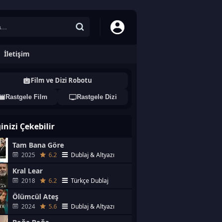
İletişim
Film ve Dizi Robotu
Rastgele Film
Rastgele Dizi
ginizi Çekebilir
Tam Bana Göre
2025
6.2
Dublaj & Altyazı
Kral Lear
2018
6.2
Türkçe Dublaj
Ölümcül Ateş
2024
5.6
Dublaj & Altyazı