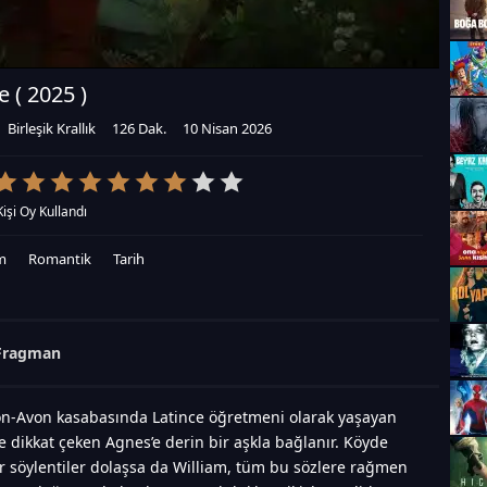
e (
2025
)
Birleşik Krallık
126 Dak.
10 Nisan 2026
Kişi Oy Kullandı
m
Romantik
Tarih
Fragman
upon-Avon kasabasında Latince öğretmeni olarak yaşayan
le dikkat çeken Agnes’e derin bir aşkla bağlanır. Köyde
ir söylentiler dolaşsa da William, tüm bu sözlere rağmen