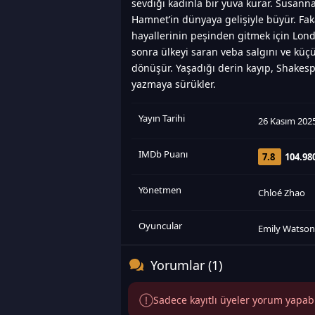
sevdiği kadınla bir yuva kurar. Susanna
Hamnet’in dünyaya gelişiyle büyür. Fak
hayallerinin peşinden gitmek için Londr
sonra ülkeyi saran veba salgını ve kü
dönüşür. Yaşadığı derin kayıp, Shakesp
yazmaya sürükler.
Yayın Tarihi
26 Kasım 202
IMDb Puanı
7.8
104.98
Yönetmen
Chloé Zhao
Oyuncular
Emily Watso
Yorumlar (1)
Sadece kayıtlı üyeler yorum yapabili