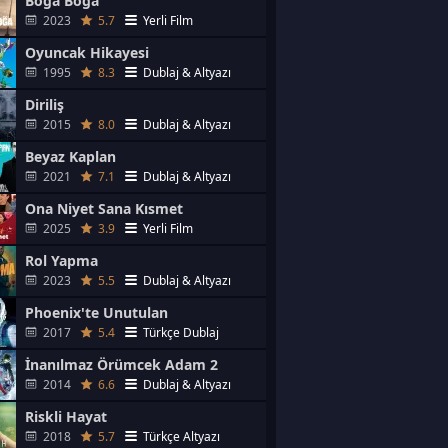
Boğa Boğa
2023
5.7
Yerli Film
Oyuncak Hikayesi
1995
8.3
Dublaj & Altyazı
Diriliş
2015
8.0
Dublaj & Altyazı
Beyaz Kaplan
2021
7.1
Dublaj & Altyazı
Ona Niyet Sana Kısmet
2025
3.9
Yerli Film
Rol Yapma
2023
5.5
Dublaj & Altyazı
Phoenix'te Unutulan
2017
5.4
Türkçe Dublaj
İnanılmaz Örümcek Adam 2
2014
6.6
Dublaj & Altyazı
Riskli Hayat
2018
5.7
Türkçe Altyazı