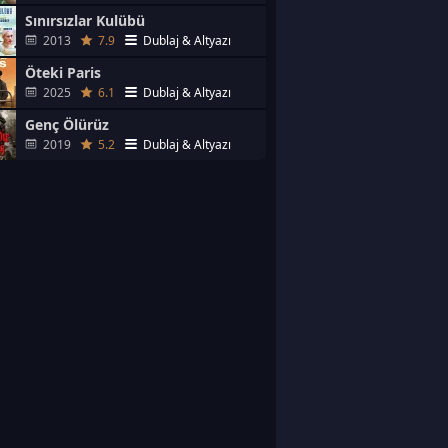
Sınırsızlar Kulübü
2013
7.9
Dublaj & Altyazı
Öteki Paris
2025
6.1
Dublaj & Altyazı
Genç Ölürüz
2019
5.2
Dublaj & Altyazı