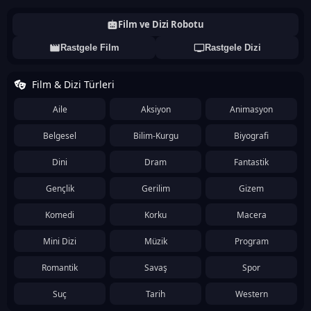
Film ve Dizi Robotu
Rastgele Film
Rastgele Dizi
Film & Dizi Türleri
Aile
Aksiyon
Animasyon
Belgesel
Bilim-Kurgu
Biyografi
Dini
Dram
Fantastik
Gençlik
Gerilim
Gizem
Komedi
Korku
Macera
Mini Dizi
Müzik
Program
Romantik
Savaş
Spor
Suç
Tarih
Western