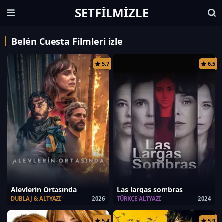
SETFILMIZLE
Belén Cuesta Filmleri izle
5.7
6.5
Alevlerin Ortasında
Las largas sombras
DUBLAJ & ALTYAZI
2026
TÜRKÇE ALTYAZI
2024
5.4
5.9