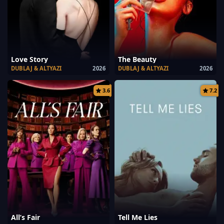
Love Story
The Beauty
DUBLAJ & ALTYAZI
2026
DUBLAJ & ALTYAZI
2026
3.6
7.2
All’s Fair
Tell Me Lies