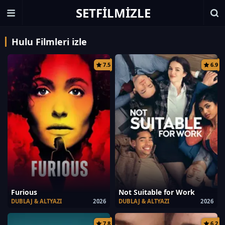
SETFILMIZLE
Hulu Filmleri izle
7.5
6.9
Furious
Not Suitable for Work
DUBLAJ & ALTYAZI
2026
DUBLAJ & ALTYAZI
2026
7.8
6.2