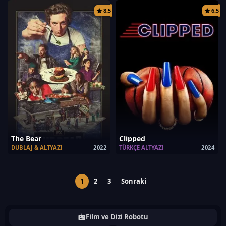
8.5
6.5
The Bear
Clipped
DUBLAJ & ALTYAZI
2022
TÜRKÇE ALTYAZI
2024
1
2
3
Sonraki
Film ve Dizi Robotu