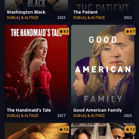
Washington Black
The Patient
DUBLAJ & ALTYAZI
2025
DUBLAJ & ALTYAZI
2022
8.3
6.7
The Handmaid’s Tale
Good American Family
DUBLAJ & ALTYAZI
2017
DUBLAJ & ALTYAZI
2025
7.6
7.2