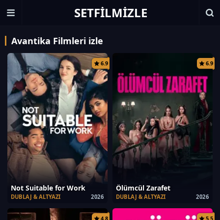
SETFILMIZLE
Avantika Filmleri izle
6.9
6.9
Not Suitable for Work
Ölümcül Zarafet
DUBLAJ & ALTYAZI
2026
DUBLAJ & ALTYAZI
2026
4.8
5.5