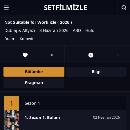
SETFILMIZLE
Not Suitable for Work izle (
2026
)
Dublaj & Altyazı
3 Haziran 2026
ABD
Hulu
Dram
Komedi
0
1
Bölümler
Bilgi
Fragman
1
Sezon 1
1. Sezon 1. Bölüm
02 Haziran 2026