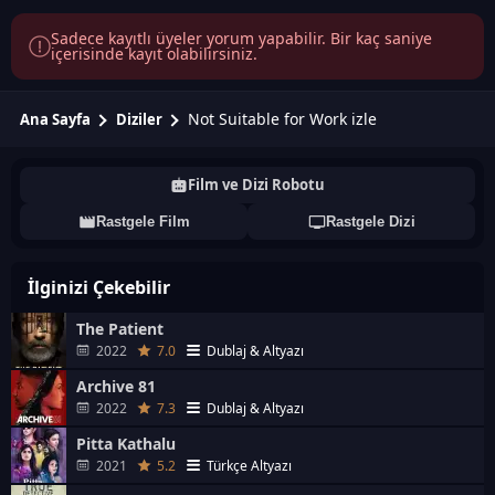
Sadece kayıtlı üyeler yorum yapabilir. Bir kaç saniye
içerisinde kayıt olabilirsiniz.
Not Suitable for Work izle
Ana Sayfa
Diziler
Film ve Dizi Robotu
Rastgele Film
Rastgele Dizi
İlginizi Çekebilir
The Patient
2022
7.0
Dublaj & Altyazı
Archive 81
2022
7.3
Dublaj & Altyazı
Pitta Kathalu
2021
5.2
Türkçe Altyazı