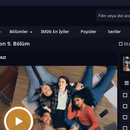
Bölümler
IMDb En İyiler
Popüler
Seriler
zon 9. Bölüm
İZL
AZI