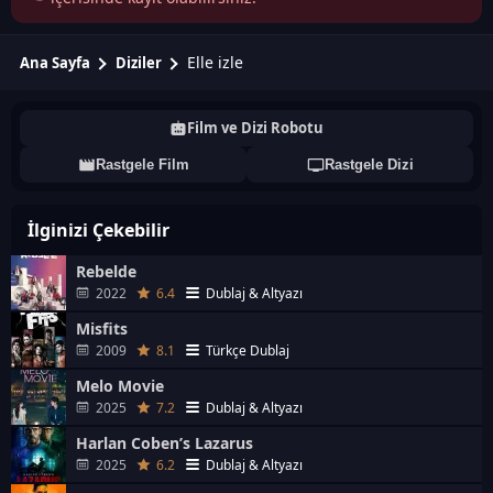
Elle izle
Ana Sayfa
Diziler
Film ve Dizi Robotu
Rastgele Film
Rastgele Dizi
İlginizi Çekebilir
Rebelde
2022
6.4
Dublaj & Altyazı
Misfits
2009
8.1
Türkçe Dublaj
Melo Movie
2025
7.2
Dublaj & Altyazı
Harlan Coben’s Lazarus
2025
6.2
Dublaj & Altyazı