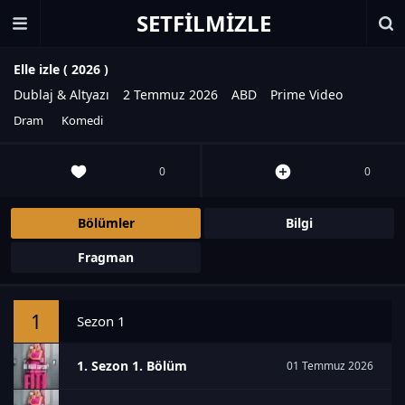
SETFILMIZLE
Elle izle (
2026
)
Dublaj & Altyazı
2 Temmuz 2026
ABD
Prime Video
Dram
Komedi
0
0
Bölümler
Bilgi
Fragman
1
Sezon 1
1. Sezon 1. Bölüm
01 Temmuz 2026