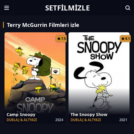
SETFILMIZLE
Terry McGurrin Filmleri izle
7.5
8.1
Camp Snoopy
The Snoopy Show
DUBLAJ & ALTYAZI
2024
DUBLAJ & ALTYAZI
2021