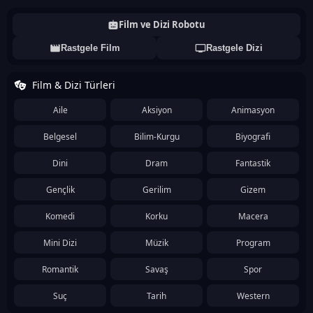
Film ve Dizi Robotu
Rastgele Film
Rastgele Dizi
Film & Dizi Türleri
Aile
Aksiyon
Animasyon
Belgesel
Bilim-Kurgu
Biyografi
Dini
Dram
Fantastik
Gençlik
Gerilim
Gizem
Komedi
Korku
Macera
Mini Dizi
Müzik
Program
Romantik
Savaş
Spor
Suç
Tarih
Western