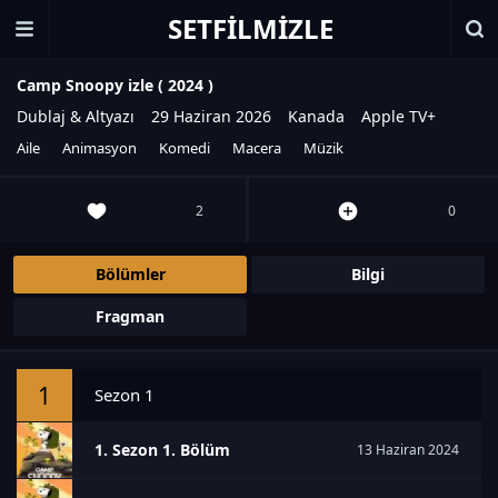
SETFILMIZLE
Camp Snoopy izle (
2024
)
Dublaj & Altyazı
29 Haziran 2026
Kanada
Apple TV+
Aile
Animasyon
Komedi
Macera
Müzik
2
0
Bölümler
Bilgi
Fragman
1
Sezon 1
1. Sezon 1. Bölüm
13 Haziran 2024