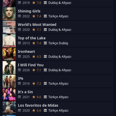
2019
7.8
Dublaj & Altyazı
Shining Girls
2022
7.4
Türkçe Altyazı
World’s Most Wanted
2020
7.1
Dublaj & Altyazı
Top of the Lake
2013
7.4
Türkçe Dublaj
Ironheart
2025
4.5
Dublaj & Altyazı
I Will Find You
2026
7.1
Dublaj & Altyazı
3%
2016
7.2
Türkçe Altyazı
It’s a Sin
2021
8.6
Türkçe Altyazı
Los favoritos de Midas
2020
6.6
Türkçe Altyazı