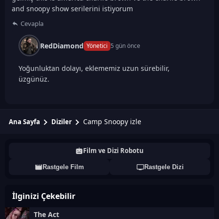
and snoopy show serilerini istiyorum
Cevapla
RedDiamond
Yönetici
5 gün önce
Yoğunluktan dolayı, eklememiz uzun sürebilir,
üzgünüz.
Camp Snoopy izle
Ana Sayfa
Diziler
Film ve Dizi Robotu
Rastgele Film
Rastgele Dizi
İlginizi Çekebilir
The Act